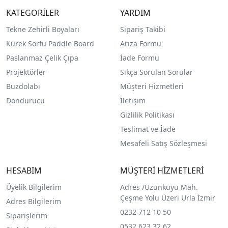
KATEGORİLER
YARDIM
Tekne Zehirli Boyaları
Sipariş Takibi
Kürek Sörfü Paddle Board
Arıza Formu
Paslanmaz Çelik Çıpa
İade Formu
Projektörler
Sıkça Sorulan Sorular
Buzdolabı
Müşteri Hizmetleri
Dondurucu
İletişim
Gizlilik Politikası
Teslimat ve İade
Mesafeli Satış Sözleşmesi
HESABIM
MÜŞTERİ HİZMETLERİ
Üyelik Bilgilerim
Adres /
Uzunkuyu Mah.
Çeşme Yolu Üzeri Urla İzmir
Adres Bilgilerim
0232 712 10 50
Siparişlerim
0532 623 32 62