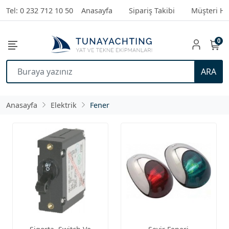
Tel: 0 232 712 10 50
Anasayfa
Sipariş Takibi
Müşteri Hi
0
ARA
Anasayfa
Elektrik
Fener