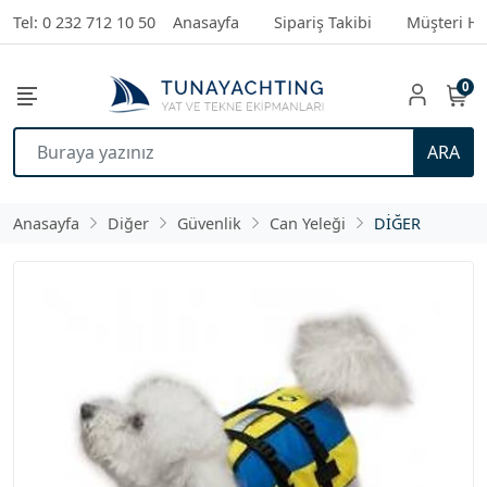
Tel: 0 232 712 10 50
Anasayfa
Sipariş Takibi
Müşteri Hi
0
ARA
Anasayfa
Diğer
Güvenlik
Can Yeleği
DİĞER