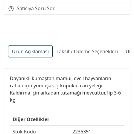
Satıcıya Soru Sor
Ürün Açıklaması
Taksit / Ödeme Seçenekleri
Ürü
Dayanıklı kumaştan mamul, evcil hayvanların
rahatı için yumuşak iç köpüklü can yeleği.
Kaldırma için arkadan tutamağı mevcuttur.Tip 3-6
kg
Diğer Özellikler
Stok Kodu
2236351