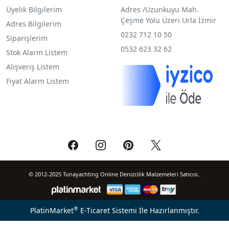
Üyelik Bilgilerim
Adres /
Uzunkuyu Mah.
Çeşme Yolu Üzeri Urla İzmir
Adres Bilgilerim
0232 712 10 50
Siparişlerim
0532 623 32 62
Stok Alarm Listem
Alışveriş Listem
Fiyat Alarm Listem
© 2012-2025 Tunayachting Online Denizcilik Malzemeleri Satıcısı..
®
PlatinMarket
E-Ticaret Sistemi
İle Hazırlanmıştır.