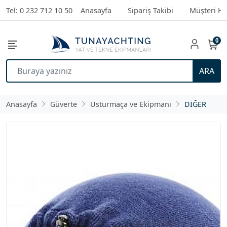
Tel: 0 232 712 10 50
Anasayfa
Sipariş Takibi
Müşteri Hi
0
ARA
Anasayfa
Güverte
Usturmaça ve Ekipmanı
DİĞER