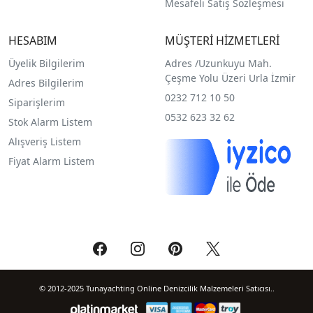
Mesafeli Satış Sözleşmesi
HESABIM
MÜŞTERİ HİZMETLERİ
Üyelik Bilgilerim
Adres /
Uzunkuyu Mah.
Çeşme Yolu Üzeri Urla İzmir
Adres Bilgilerim
0232 712 10 50
Siparişlerim
0532 623 32 62
Stok Alarm Listem
Alışveriş Listem
Fiyat Alarm Listem
© 2012-2025 Tunayachting Online Denizcilik Malzemeleri Satıcısı..