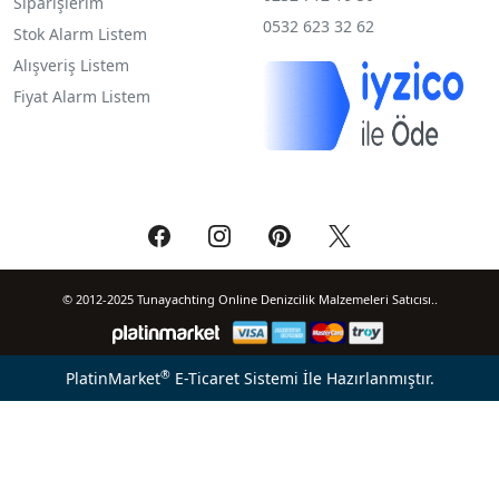
Siparişlerim
0532 623 32 62
Stok Alarm Listem
Alışveriş Listem
Fiyat Alarm Listem
© 2012-2025 Tunayachting Online Denizcilik Malzemeleri Satıcısı..
®
PlatinMarket
E-Ticaret Sistemi
İle Hazırlanmıştır.