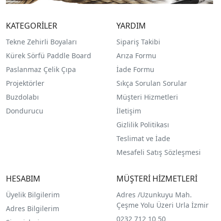
KATEGORİLER
YARDIM
Tekne Zehirli Boyaları
Sipariş Takibi
Kürek Sörfü Paddle Board
Arıza Formu
Paslanmaz Çelik Çıpa
İade Formu
Projektörler
Sıkça Sorulan Sorular
Buzdolabı
Müşteri Hizmetleri
Dondurucu
İletişim
Gizlilik Politikası
Teslimat ve İade
Mesafeli Satış Sözleşmesi
HESABIM
MÜŞTERİ HİZMETLERİ
Üyelik Bilgilerim
Adres /
Uzunkuyu Mah.
Çeşme Yolu Üzeri Urla İzmir
Adres Bilgilerim
0232 712 10 50