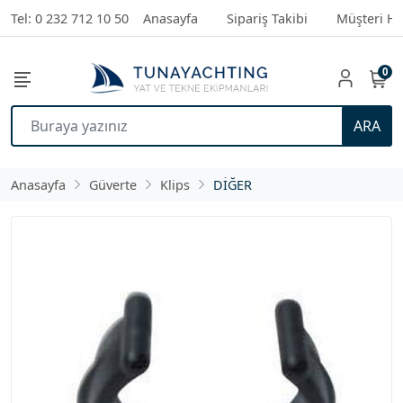
Tel: 0 232 712 10 50
Anasayfa
Sipariş Takibi
Müşteri Hi
0
ARA
Anasayfa
Güverte
Klips
DİĞER