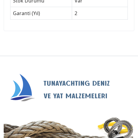
Stok Durumu
Var
Garanti (Yıl)
2