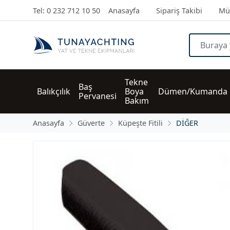
Tel: 0 232 712 10 50
Anasayfa
Sipariş Takibi
Müş
Tekne 
Baş 
Balıkçılık
Boya 
Dümen/Kumanda
Pervanesi
Bakım
Anasayfa
Güverte
Küpeşte Fitili
DİĞER