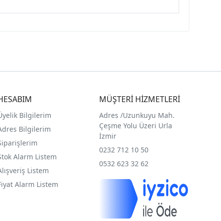
HESABIM
MÜŞTERİ HİZMETLERİ
Üyelik Bilgilerim
Adres /
Uzunkuyu Mah.
Çeşme Yolu Üzeri Urla
Adres Bilgilerim
İzmir
Siparişlerim
0232 712 10 50
Stok Alarm Listem
0532 623 32 62
Alışveriş Listem
Fiyat Alarm Listem