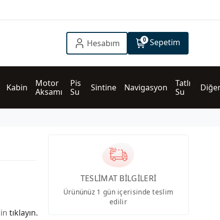
0
Sepetim
Hesabım
Motor 
Pis 
Tatlı 
Kabin
Sintine
Navigasyon
Diğe
Aksamı
Su
Su
TESLİMAT BİLGİLERİ
Ürününüz 1 gün içerisinde teslim
edilir
çin
tıklayın.