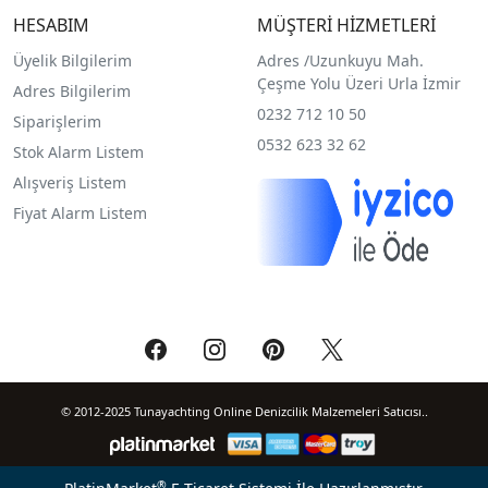
HESABIM
MÜŞTERİ HİZMETLERİ
Üyelik Bilgilerim
Adres /
Uzunkuyu Mah.
Çeşme Yolu Üzeri Urla İzmir
Adres Bilgilerim
0232 712 10 50
Siparişlerim
0532 623 32 62
Stok Alarm Listem
Alışveriş Listem
Fiyat Alarm Listem
© 2012-2025 Tunayachting Online Denizcilik Malzemeleri Satıcısı..
®