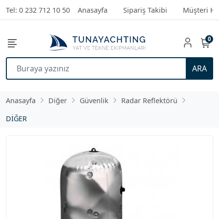
Tel: 0 232 712 10 50
Anasayfa
Sipariş Takibi
Müşteri Hi
0
ARA
Anasayfa
Diğer
Güvenlik
Radar Reflektörü
DİĞER