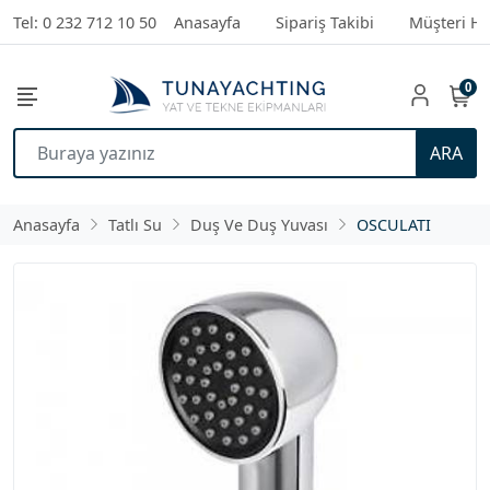
Tel: 0 232 712 10 50
Anasayfa
Sipariş Takibi
Müşteri Hi
0
ARA
Anasayfa
Tatlı Su
Duş Ve Duş Yuvası
OSCULATI