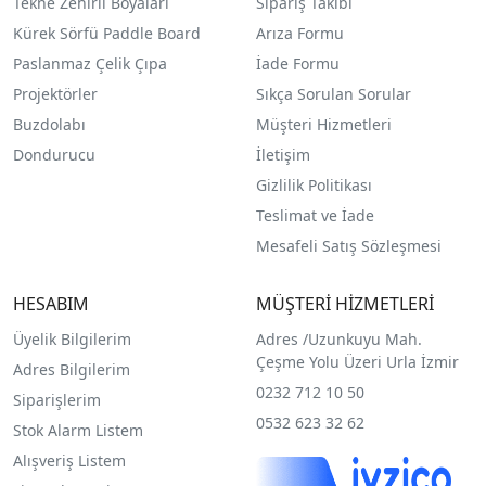
Tekne Zehirli Boyaları
Sipariş Takibi
Kürek Sörfü Paddle Board
Arıza Formu
Paslanmaz Çelik Çıpa
İade Formu
Projektörler
Sıkça Sorulan Sorular
Buzdolabı
Müşteri Hizmetleri
Dondurucu
İletişim
Gizlilik Politikası
Teslimat ve İade
Mesafeli Satış Sözleşmesi
HESABIM
MÜŞTERİ HİZMETLERİ
Üyelik Bilgilerim
Adres /
Uzunkuyu Mah.
Çeşme Yolu Üzeri Urla İzmir
Adres Bilgilerim
0232 712 10 50
Siparişlerim
0532 623 32 62
Stok Alarm Listem
Alışveriş Listem