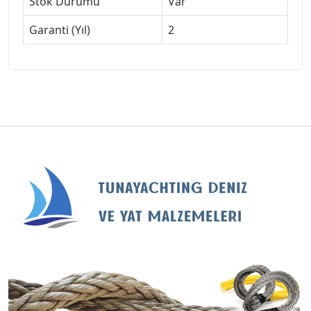
Stok Durumu
Var
Garanti (Yıl)
2