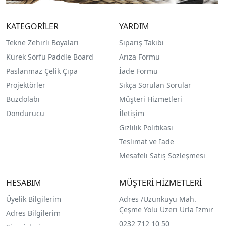
KATEGORİLER
YARDIM
Tekne Zehirli Boyaları
Sipariş Takibi
Kürek Sörfü Paddle Board
Arıza Formu
Paslanmaz Çelik Çıpa
İade Formu
Projektörler
Sıkça Sorulan Sorular
Buzdolabı
Müşteri Hizmetleri
Dondurucu
İletişim
Gizlilik Politikası
Teslimat ve İade
Mesafeli Satış Sözleşmesi
HESABIM
MÜŞTERİ HİZMETLERİ
Üyelik Bilgilerim
Adres /
Uzunkuyu Mah.
Çeşme Yolu Üzeri Urla İzmir
Adres Bilgilerim
0232 712 10 50