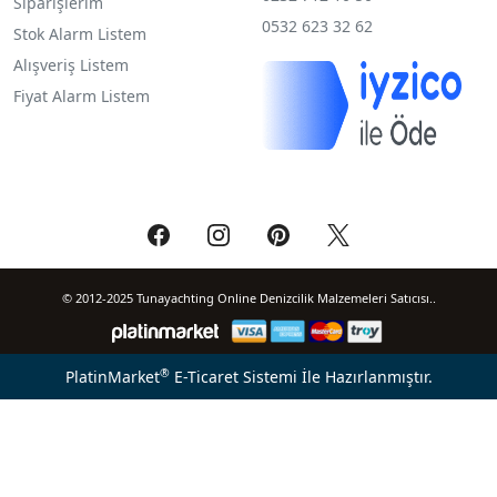
Siparişlerim
0532 623 32 62
Stok Alarm Listem
Alışveriş Listem
Fiyat Alarm Listem
© 2012-2025 Tunayachting Online Denizcilik Malzemeleri Satıcısı..
®
PlatinMarket
E-Ticaret Sistemi
İle Hazırlanmıştır.