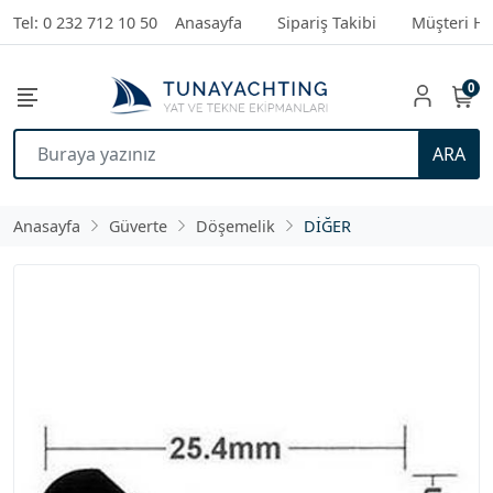
Tel: 0 232 712 10 50
Anasayfa
Sipariş Takibi
Müşteri Hi
0
ARA
Anasayfa
Güverte
Döşemelik
DİĞER