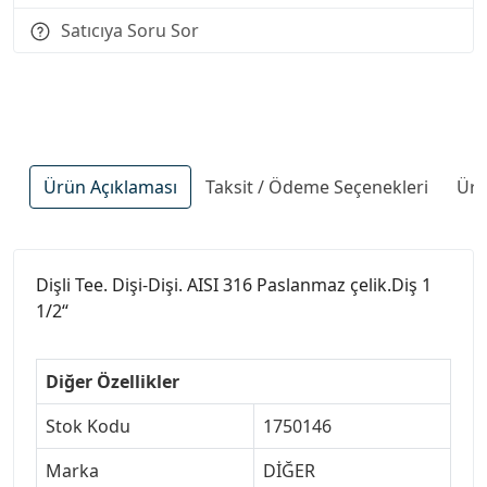
Satıcıya Soru Sor
Ürün Açıklaması
Taksit / Ödeme Seçenekleri
Ürü
Dişli Tee. Dişi-Dişi. AISI 316 Paslanmaz çelik.Diş 1
1/2“
Diğer Özellikler
Stok Kodu
1750146
Marka
DİĞER