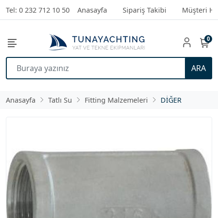
Tel: 0 232 712 10 50
Anasayfa
Sipariş Takibi
Müşteri Hi
0
ARA
Anasayfa
Tatlı Su
Fitting Malzemeleri
DİĞER