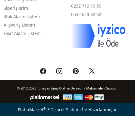
0232 712 10 50
Siparişlerim
0532 623 32 62
Stok Alarm Listem
Alışveriş Listem
Fiyat Alarm Listem
© 2012-2025 Tunayachting Online Denizcilik Malzemeleri Satıcısı..
®
PlatinMarket
E-Ticaret Sistemi
İle Hazırlanmıştır.