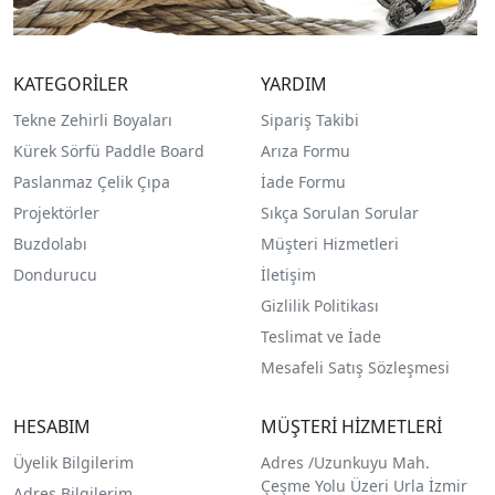
KATEGORİLER
YARDIM
Tekne Zehirli Boyaları
Sipariş Takibi
Kürek Sörfü Paddle Board
Arıza Formu
Paslanmaz Çelik Çıpa
İade Formu
Projektörler
Sıkça Sorulan Sorular
Buzdolabı
Müşteri Hizmetleri
Dondurucu
İletişim
Gizlilik Politikası
Teslimat ve İade
Mesafeli Satış Sözleşmesi
HESABIM
MÜŞTERİ HİZMETLERİ
Üyelik Bilgilerim
Adres /
Uzunkuyu Mah.
Çeşme Yolu Üzeri Urla İzmir
Adres Bilgilerim