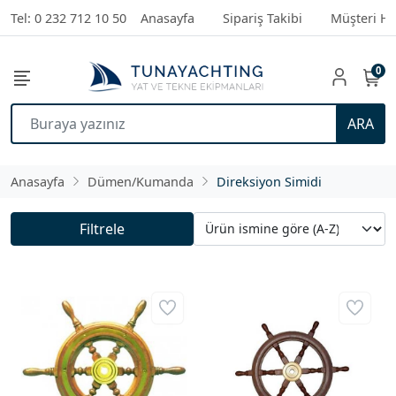
Tel: 0 232 712 10 50
Anasayfa
Sipariş Takibi
Müşteri Hi
0
ARA
Anasayfa
Dümen/Kumanda
Direksiyon Simidi
Filtrele