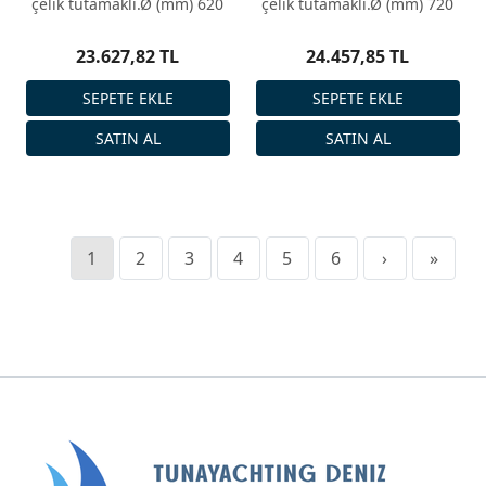
çelik tutamaklı.Ø (mm) 620
çelik tutamaklı.Ø (mm) 720
23.627,82 TL
24.457,85 TL
1
2
3
4
5
6
›
»