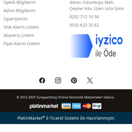
Üyelik Bilgilerim
Adres /
Uzunkuyu Mah.
Çeşme Yolu Üzeri Urla İzmir
Adres Bilgilerim
0232 712 10 50
Siparişlerim
0532 623 32 62
Stok Alarm Listem
Alışveriş Listem
Fiyat Alarm Listem
© 2012-2025 Tunayachting Online Denizcilik Malzemeleri Satıcısı..
®
PlatinMarket
E-Ticaret Sistemi
İle Hazırlanmıştır.