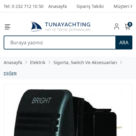
Tel: 0 232 712 10 50
Anasayfa
Sipariş Takibi
Müşteri Hi
0
ARA
Anasayfa
Elektrik
Sigorta, Switch Ve Aksesuarları
DİĞER