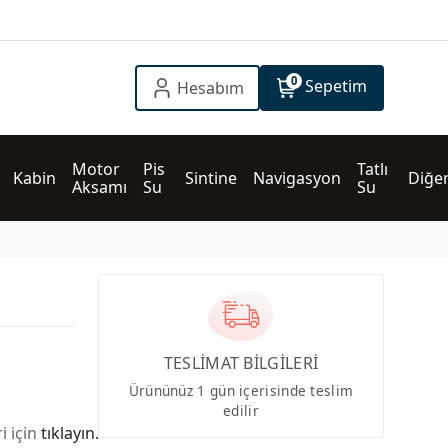
0
Sepetim
Hesabım
Motor 
Pis 
Tatlı 
Kabin
Sintine
Navigasyon
Diğe
Aksamı
Su
Su
TESLİMAT BİLGİLERİ
Ürününüz 1 gün içerisinde teslim
edilir
i için
tıklayın.