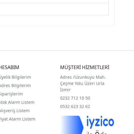
HESABIM
MÜŞTERİ HİZMETLERİ
Üyelik Bilgilerim
Adres /
Uzunkuyu Mah.
Çeşme Yolu Üzeri Urla
Adres Bilgilerim
İzmir
Siparişlerim
0232 712 10 50
Stok Alarm Listem
0532 623 32 62
Alışveriş Listem
Fiyat Alarm Listem