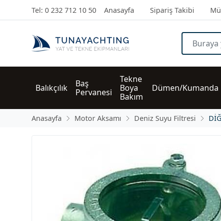
Tel: 0 232 712 10 50
Anasayfa
Sipariş Takibi
Müş
Tekne 
Baş 
Balıkçılık
Boya 
Dümen/Kumanda
Pervanesi
Bakım
Anasayfa
Motor Aksamı
Deniz Suyu Filtresi
Dİ