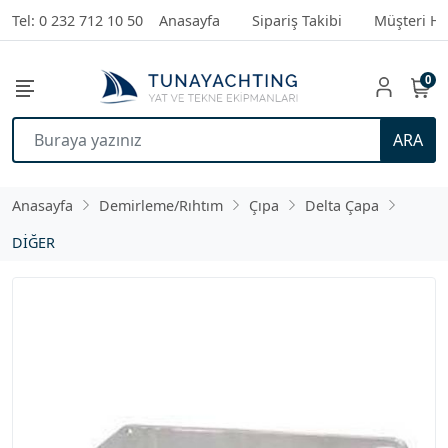
Tel: 0 232 712 10 50
Anasayfa
Sipariş Takibi
Müşteri Hi
0
ARA
Anasayfa
Demirleme/Rıhtım
Çıpa
Delta Çapa
DİĞER