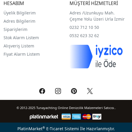
HESABIM
MÜŞTERİ HİZMETLERİ
Üyelik Bilgilerim
Adres /
Uzunkuyu Mah.
Çeşme Yolu Üzeri Urla İzmir
Adres Bilgilerim
0232 712 10 50
Siparişlerim
0532 623 32 62
Stok Alarm Listem
Alışveriş Listem
Fiyat Alarm Listem
© 2012-2025 Tunayachting Online Denizcilik Malzemeleri Satıcısı..
®
PlatinMarket
E-Ticaret Sistemi
İle Hazırlanmıştır.