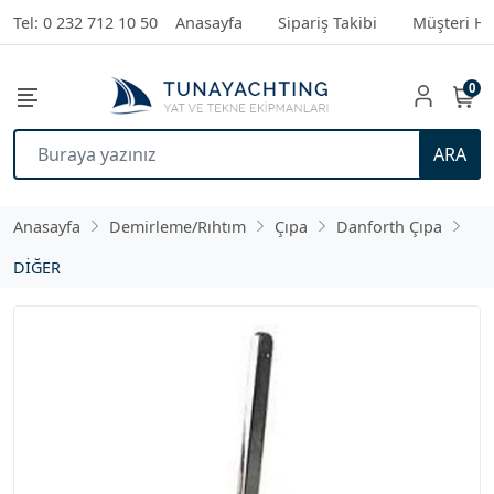
Tel: 0 232 712 10 50
Anasayfa
Sipariş Takibi
Müşteri Hi
0
ARA
Anasayfa
Demirleme/Rıhtım
Çıpa
Danforth Çıpa
DİĞER