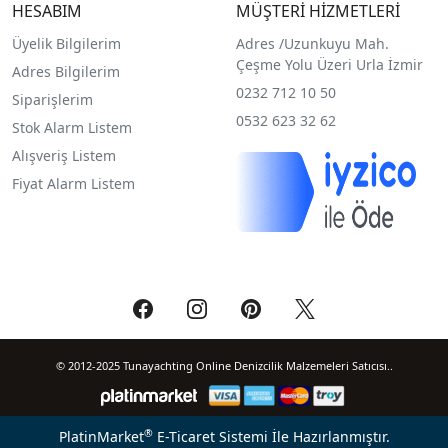
HESABIM
MÜŞTERİ HİZMETLERİ
Üyelik Bilgilerim
Adres /
Uzunkuyu Mah.
Çeşme Yolu Üzeri Urla İzmir
Adres Bilgilerim
0232 712 10 50
Siparişlerim
0532 623 32 62
Stok Alarm Listem
Alışveriş Listem
Fiyat Alarm Listem
© 2012-2025 Tunayachting Online Denizcilik Malzemeleri Satıcısı..
®
PlatinMarket
E-Ticaret Sistemi
İle Hazırlanmıştır.