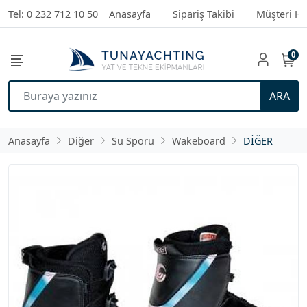
Tel: 0 232 712 10 50
Anasayfa
Sipariş Takibi
Müşteri Hi
0
ARA
Anasayfa
Diğer
Su Sporu
Wakeboard
DİĞER