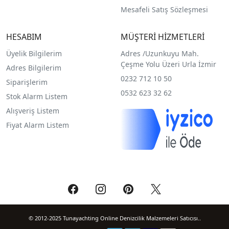
Mesafeli Satış Sözleşmesi
HESABIM
MÜŞTERİ HİZMETLERİ
Üyelik Bilgilerim
Adres /
Uzunkuyu Mah.
Çeşme Yolu Üzeri Urla İzmir
Adres Bilgilerim
0232 712 10 50
Siparişlerim
0532 623 32 62
Stok Alarm Listem
Alışveriş Listem
Fiyat Alarm Listem
© 2012-2025 Tunayachting Online Denizcilik Malzemeleri Satıcısı..