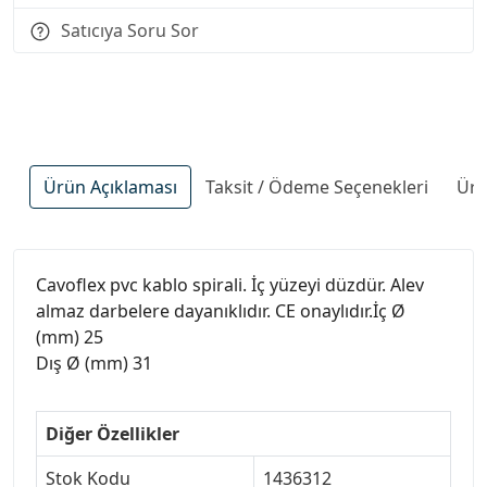
Satıcıya Soru Sor
Ürün Açıklaması
Taksit / Ödeme Seçenekleri
Ürü
Cavoflex pvc kablo spirali. İç yüzeyi düzdür. Alev
almaz darbelere dayanıklıdır. CE onaylıdır.İç Ø
(mm) 25
Dış Ø (mm) 31
Diğer Özellikler
Stok Kodu
1436312