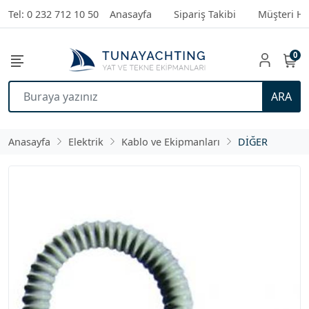
Tel: 0 232 712 10 50
Anasayfa
Sipariş Takibi
Müşteri Hi
0
ARA
Anasayfa
Elektrik
Kablo ve Ekipmanları
DİĞER