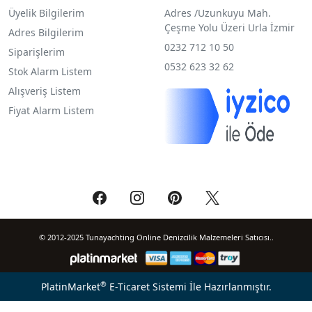
Üyelik Bilgilerim
Adres /
Uzunkuyu Mah.
Çeşme Yolu Üzeri Urla İzmir
Adres Bilgilerim
0232 712 10 50
Siparişlerim
0532 623 32 62
Stok Alarm Listem
Alışveriş Listem
Fiyat Alarm Listem
© 2012-2025 Tunayachting Online Denizcilik Malzemeleri Satıcısı..
®
PlatinMarket
E-Ticaret Sistemi
İle Hazırlanmıştır.