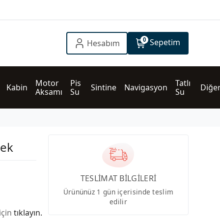
0
Sepetim
Hesabım
Motor 
Pis 
Tatlı 
Kabin
Sintine
Navigasyon
Diğe
Aksamı
Su
Su
rek
TESLİMAT BİLGİLERİ
Ürününüz 1 gün içerisinde teslim
edilir
için
tıklayın.