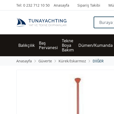
Tel: 0 232 712 10 50
Anasayfa
Sipariş Takibi
Müş
Tekne 
Baş 
Balıkçılık
Boya 
Dümen/Kumanda
Pervanesi
Bakım
Anasayfa
Güverte
Kürek/Iskarmoz
DİĞER