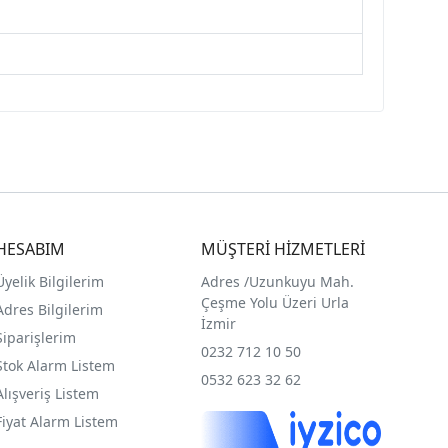
HESABIM
MÜŞTERİ HİZMETLERİ
Üyelik Bilgilerim
Adres /
Uzunkuyu Mah.
Çeşme Yolu Üzeri Urla
Adres Bilgilerim
İzmir
Siparişlerim
0232 712 10 50
Stok Alarm Listem
0532 623 32 62
Alışveriş Listem
Fiyat Alarm Listem