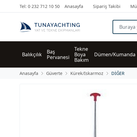
Tel: 0 232 712 10 50
Anasayfa
Sipariş Takibi
Müş
Tekne 
Baş 
Balıkçılık
Boya 
Dümen/Kumanda
Pervanesi
Bakım
Anasayfa
Güverte
Kürek/Iskarmoz
DİĞER