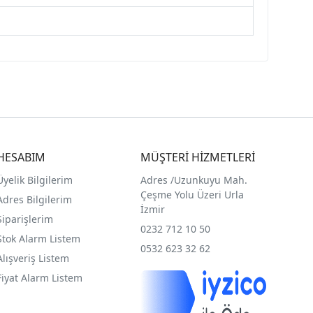
HESABIM
MÜŞTERİ HİZMETLERİ
Üyelik Bilgilerim
Adres /
Uzunkuyu Mah.
Çeşme Yolu Üzeri Urla
Adres Bilgilerim
İzmir
Siparişlerim
0232 712 10 50
Stok Alarm Listem
0532 623 32 62
Alışveriş Listem
Fiyat Alarm Listem