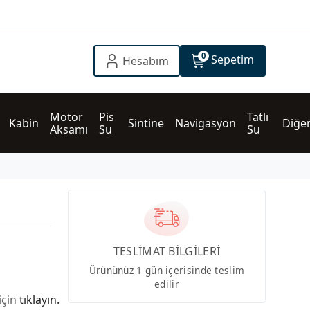
0
Sepetim
Hesabım
Motor 
Pis 
Tatlı 
Kabin
Sintine
Navigasyon
Diğe
Aksamı
Su
Su
TESLİMAT BİLGİLERİ
Ürününüz 1 gün içerisinde teslim
edilir
için
tıklayın.