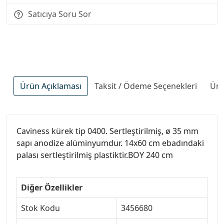
Satıcıya Soru Sor
Ürün Açıklaması
Taksit / Ödeme Seçenekleri
Ürü
Caviness kürek tip 0400. Sertleştirilmiş, ø 35 mm
sapı anodize alüminyumdur. 14x60 cm ebadındaki
palası sertleştirilmiş plastiktir.BOY 240 cm
Diğer Özellikler
Stok Kodu
3456680