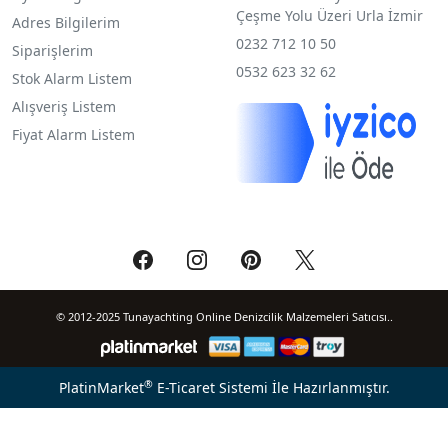
Çeşme Yolu Üzeri Urla İzmir
Adres Bilgilerim
0232 712 10 50
Siparişlerim
0532 623 32 62
Stok Alarm Listem
Alışveriş Listem
Fiyat Alarm Listem
© 2012-2025 Tunayachting Online Denizcilik Malzemeleri Satıcısı..
®
PlatinMarket
E-Ticaret Sistemi
İle Hazırlanmıştır.