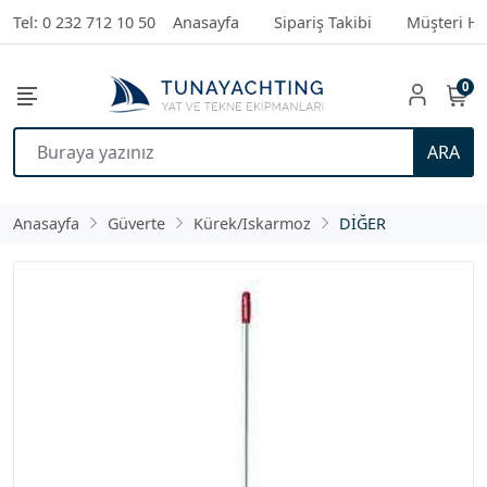
Tel: 0 232 712 10 50
Anasayfa
Sipariş Takibi
Müşteri Hi
0
ARA
Anasayfa
Güverte
Kürek/Iskarmoz
DİĞER