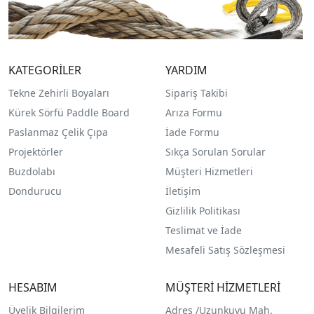
KATEGORİLER
YARDIM
Tekne Zehirli Boyaları
Sipariş Takibi
Kürek Sörfü Paddle Board
Arıza Formu
Paslanmaz Çelik Çıpa
İade Formu
Projektörler
Sıkça Sorulan Sorular
Buzdolabı
Müşteri Hizmetleri
Dondurucu
İletişim
Gizlilik Politikası
Teslimat ve İade
Mesafeli Satış Sözleşmesi
HESABIM
MÜŞTERİ HİZMETLERİ
Üyelik Bilgilerim
Adres /
Uzunkuyu Mah.