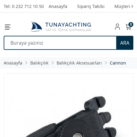
Tel: 0 232 712 10 50
Anasayfa
Sipariş Takibi
Müşteri Hi
0
ARA
Anasayfa
Balıkçılık
Balıkçılık Aksesuarları
Cannon