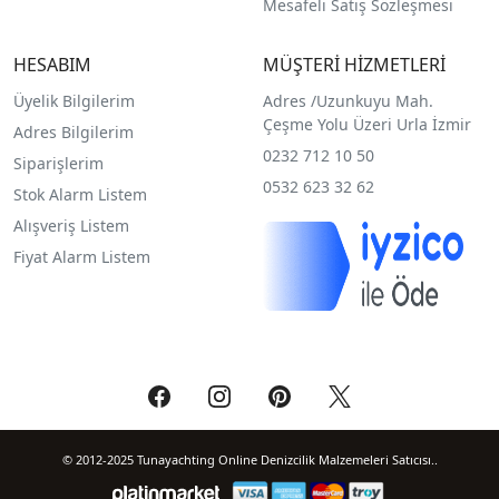
Mesafeli Satış Sözleşmesi
HESABIM
MÜŞTERİ HİZMETLERİ
Üyelik Bilgilerim
Adres /
Uzunkuyu Mah.
Çeşme Yolu Üzeri Urla İzmir
Adres Bilgilerim
0232 712 10 50
Siparişlerim
0532 623 32 62
Stok Alarm Listem
Alışveriş Listem
Fiyat Alarm Listem
© 2012-2025 Tunayachting Online Denizcilik Malzemeleri Satıcısı..