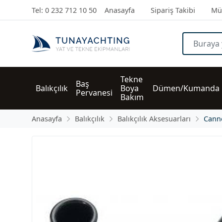
Tel: 0 232 712 10 50
Anasayfa
Sipariş Takibi
Müş
Tekne 
Baş 
Balıkçılık
Boya 
Dümen/Kumanda
Pervanesi
Bakım
Anasayfa
Balıkçılık
Balıkçılık Aksesuarları
Cann