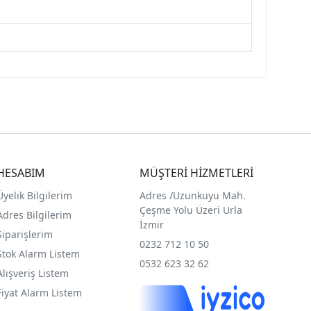
HESABIM
MÜŞTERİ HİZMETLERİ
Üyelik Bilgilerim
Adres /
Uzunkuyu Mah.
Çeşme Yolu Üzeri Urla
Adres Bilgilerim
İzmir
Siparişlerim
0232 712 10 50
Stok Alarm Listem
0532 623 32 62
Alışveriş Listem
Fiyat Alarm Listem