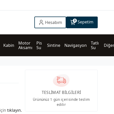
0
Sepetim
Hesabım
Motor 
Pis 
Tatlı 
Kabin
Sintine
Navigasyon
Diğe
Aksamı
Su
Su
TESLİMAT BİLGİLERİ
Ürününüz 1 gün içerisinde teslim
edilir
için
tıklayın.