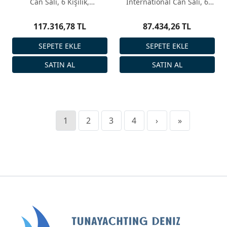
Can Salı, 6 Kişilik,
International Can Salı, 6
Konteyner
Kişilik, Konteyner
117.316,78 TL
87.434,26 TL
1
2
3
4
›
»