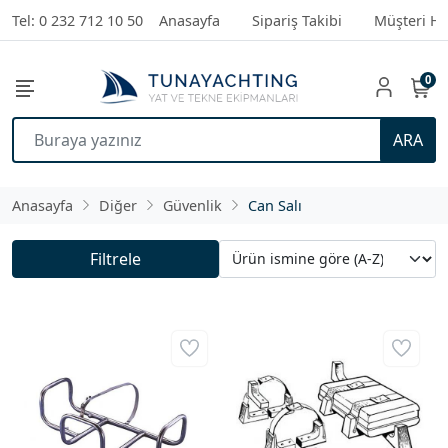
Tel: 0 232 712 10 50
Anasayfa
Sipariş Takibi
Müşteri Hi
0
ARA
Anasayfa
Diğer
Güvenlik
Can Salı
Filtrele