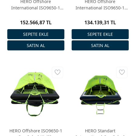
HERO Offshore
HERO Offshore
International ISO9650-1
International ISO9650-1
Can Salı, 10 Kişilik,
Can Salı, 8 Kişilik,
Konteyner
Konteyner
152.566,87 TL
134.139,31 TL
HERO Offshore ISO9650-1
HERO Standart