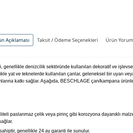
ün Açıklaması
Taksit / Ödeme Seçenekleri
Ürün Yoruml
nellikle denizcilik sektöründe kullanılan dekoratif ve işlevsel
likle yat ve teknelerde kullanılan çanlar, geleneksel bir uyarı vey
larına katkı sağlar. Aşağıda, BESCHLAGE çan/kampana ürünleri h
eli paslanmaz çelik veya pirinç gibi korozyona dayanıklı malzem
sağlar.
hiptir, genellikle 24 ay garanti ile sunulur.