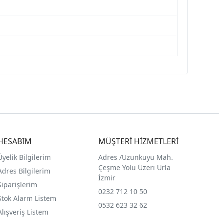
HESABIM
MÜŞTERİ HİZMETLERİ
Üyelik Bilgilerim
Adres /
Uzunkuyu Mah.
Çeşme Yolu Üzeri Urla
Adres Bilgilerim
İzmir
Siparişlerim
0232 712 10 50
Stok Alarm Listem
0532 623 32 62
Alışveriş Listem