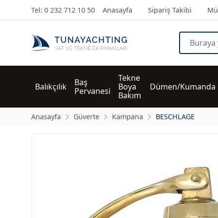
Tel: 0 232 712 10 50
Anasayfa
Sipariş Takibi
Müş
Tekne 
Baş 
Balıkçılık
Boya 
Dümen/Kumanda
Pervanesi
Bakım
Anasayfa
Güverte
Kampana
BESCHLAGE