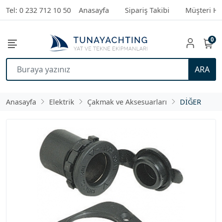
Tel: 0 232 712 10 50
Anasayfa
Sipariş Takibi
Müşteri Hi
0
ARA
Anasayfa
Elektrik
Çakmak ve Aksesuarları
DİĞER