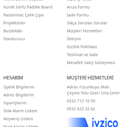
Kürek Sörfü Paddle Board
Arıza Formu
Paslanmaz Çelik Çıpa
İade Formu
Projektörler
Sıkça Sorulan Sorular
Buzdolabı
Müşteri Hizmetleri
Dondurucu
İletişim
Gizlilik Politikası
Teslimat ve İade
Mesafeli Satış Sözleşmesi
HESABIM
MÜŞTERİ HİZMETLERİ
Üyelik Bilgilerim
Adres /
Uzunkuyu Mah.
Çeşme Yolu Üzeri Urla İzmir
Adres Bilgilerim
0232 712 10 50
Siparişlerim
0532 623 32 62
Stok Alarm Listem
Alışveriş Listem
Fiyat Alarm Listem