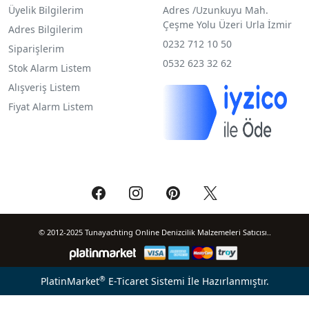
Üyelik Bilgilerim
Adres /
Uzunkuyu Mah.
Çeşme Yolu Üzeri Urla İzmir
Adres Bilgilerim
0232 712 10 50
Siparişlerim
0532 623 32 62
Stok Alarm Listem
Alışveriş Listem
Fiyat Alarm Listem
© 2012-2025 Tunayachting Online Denizcilik Malzemeleri Satıcısı..
®
PlatinMarket
E-Ticaret Sistemi
İle Hazırlanmıştır.