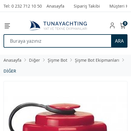
Tel: 0 232 712 10 50
Anasayfa
Sipariş Takibi
Müşteri Hi
0
ARA
Anasayfa
Diğer
Şişme Bot
Şişme Bot Ekipmanları
DİĞER