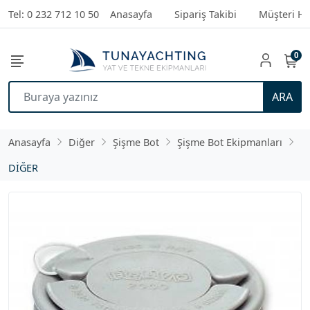
Tel: 0 232 712 10 50
Anasayfa
Sipariş Takibi
Müşteri Hi
0
ARA
Anasayfa
Diğer
Şişme Bot
Şişme Bot Ekipmanları
DİĞER