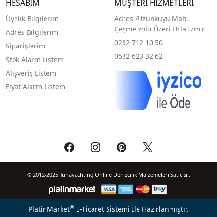
HESABIM
MÜŞTERİ HİZMETLERİ
Üyelik Bilgilerim
Adres /
Uzunkuyu Mah.
Çeşme Yolu Üzeri Urla İzmir
Adres Bilgilerim
0232 712 10 50
Siparişlerim
0532 623 32 62
Stok Alarm Listem
Alışveriş Listem
Fiyat Alarm Listem
© 2012-2025 Tunayachting Online Denizcilik Malzemeleri Satıcısı..
®
PlatinMarket
E-Ticaret Sistemi
İle Hazırlanmıştır.