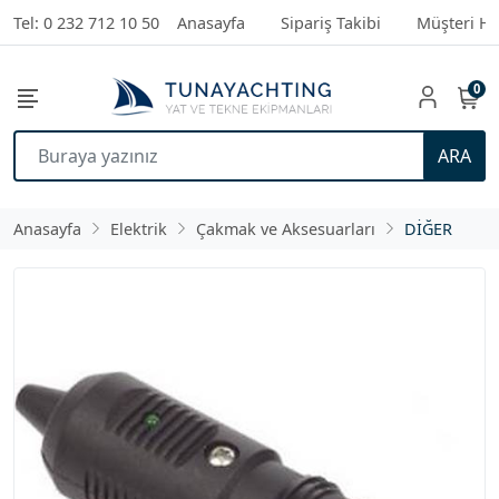
Tel: 0 232 712 10 50
Anasayfa
Sipariş Takibi
Müşteri Hi
0
ARA
Anasayfa
Elektrik
Çakmak ve Aksesuarları
DİĞER