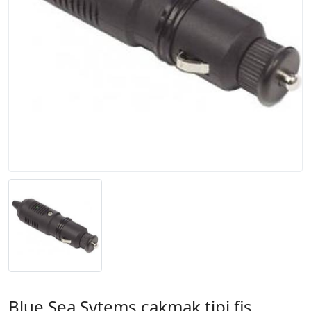
Blue Sea Sytems çakmak tipi fiş