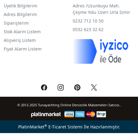
Üyelik Bilgilerim
Adres /
Uzunkuyu Mah.
Çeşme Yolu Üzeri Urla İzmir
Adres Bilgilerim
0232 712 10 50
Siparişlerim
0532 623 32 62
Stok Alarm Listem
Alışveriş Listem
Fiyat Alarm Listem
© 2012-2025 Tunayachting Online Denizcilik Malzemeleri Satıcısı..
®
PlatinMarket
E-Ticaret Sistemi
İle Hazırlanmıştır.