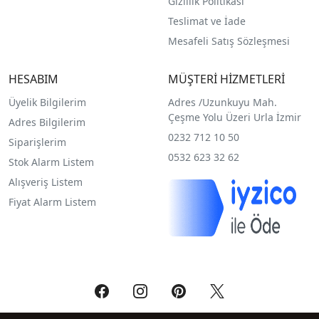
Gizlilik Politikası
Teslimat ve İade
Mesafeli Satış Sözleşmesi
HESABIM
MÜŞTERİ HİZMETLERİ
Üyelik Bilgilerim
Adres /
Uzunkuyu Mah.
Çeşme Yolu Üzeri Urla İzmir
Adres Bilgilerim
0232 712 10 50
Siparişlerim
0532 623 32 62
Stok Alarm Listem
Alışveriş Listem
Fiyat Alarm Listem