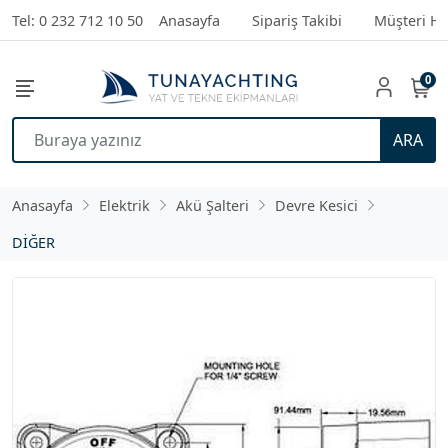
Tel: 0 232 712 10 50
Anasayfa
Sipariş Takibi
Müşteri Hi
0
ARA
Anasayfa
Elektrik
Akü Şalteri
Devre Kesici
DİĞER