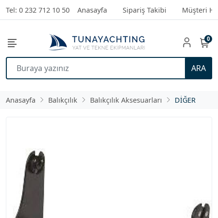
Tel: 0 232 712 10 50
Anasayfa
Sipariş Takibi
Müşteri Hi
0
ARA
Anasayfa
Balıkçılık
Balıkçılık Aksesuarları
DİĞER