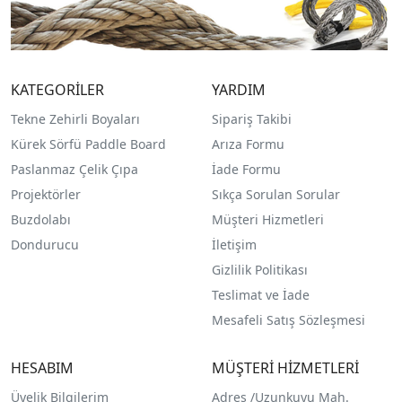
KATEGORİLER
YARDIM
Tekne Zehirli Boyaları
Sipariş Takibi
Kürek Sörfü Paddle Board
Arıza Formu
Paslanmaz Çelik Çıpa
İade Formu
Projektörler
Sıkça Sorulan Sorular
Buzdolabı
Müşteri Hizmetleri
Dondurucu
İletişim
Gizlilik Politikası
Teslimat ve İade
Mesafeli Satış Sözleşmesi
HESABIM
MÜŞTERİ HİZMETLERİ
Üyelik Bilgilerim
Adres /
Uzunkuyu Mah.