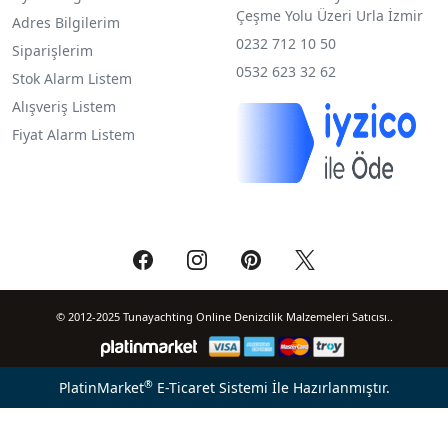
Çeşme Yolu Üzeri Urla İzmir
Adres Bilgilerim
0232 712 10 50
Siparişlerim
0532 623 32 62
Stok Alarm Listem
Alışveriş Listem
Fiyat Alarm Listem
© 2012-2025 Tunayachting Online Denizcilik Malzemeleri Satıcısı..
®
PlatinMarket
E-Ticaret Sistemi
İle Hazırlanmıştır.