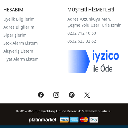
HESABIM
MÜŞTERİ HİZMETLERİ
Üyelik Bilgilerim
Adres /
Uzunkuyu Mah.
Çeşme Yolu Üzeri Urla İzmir
Adres Bilgilerim
0232 712 10 50
Siparişlerim
0532 623 32 62
Stok Alarm Listem
Alışveriş Listem
Fiyat Alarm Listem
© 2012-2025 Tunayachting Online Denizcilik Malzemeleri Satıcısı..