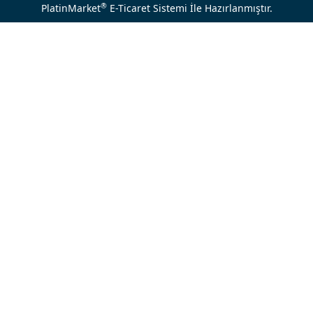
®
PlatinMarket
E-Ticaret Sistemi
İle Hazırlanmıştır.