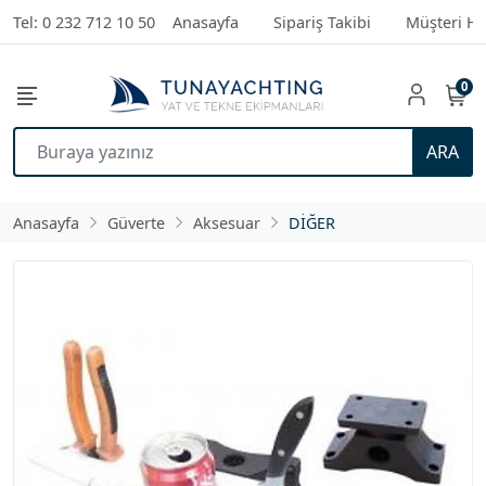
Tel: 0 232 712 10 50
Anasayfa
Sipariş Takibi
Müşteri Hi
0
ARA
Anasayfa
Güverte
Aksesuar
DİĞER