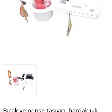
Bıçak ve pense taşıyıcı, bardaklıklı