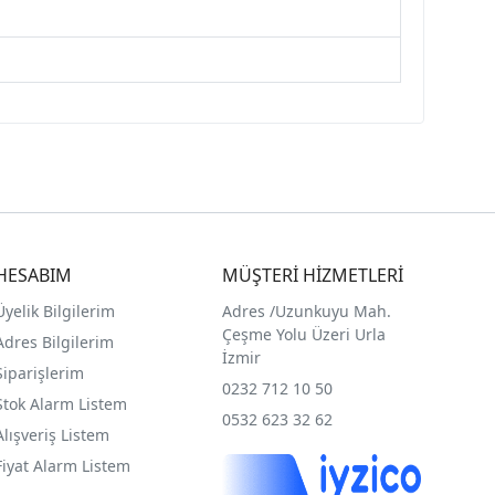
HESABIM
MÜŞTERİ HİZMETLERİ
Üyelik Bilgilerim
Adres /
Uzunkuyu Mah.
Çeşme Yolu Üzeri Urla
Adres Bilgilerim
İzmir
Siparişlerim
0232 712 10 50
Stok Alarm Listem
0532 623 32 62
Alışveriş Listem
Fiyat Alarm Listem