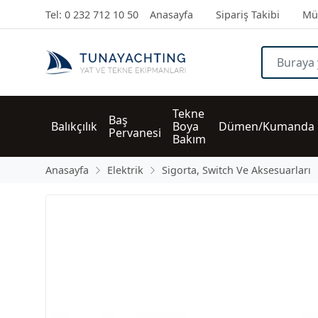
Tel: 0 232 712 10 50
Anasayfa
Sipariş Takibi
Müş
Tekne 
Baş 
Balıkçılık
Boya 
Dümen/Kumanda
Pervanesi
Bakım
Anasayfa
Elektrik
Sigorta, Switch Ve Aksesuarları