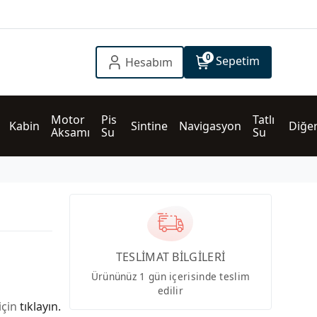
0
Sepetim
Hesabım
Motor 
Pis 
Tatlı 
Kabin
Sintine
Navigasyon
Diğe
Aksamı
Su
Su
TESLİMAT BİLGİLERİ
Ürününüz 1 gün içerisinde teslim
edilir
için
tıklayın.