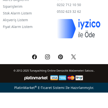
0232 712 10 50
Siparişlerim
0532 623 32 62
Stok Alarm Listem
Alışveriş Listem
Fiyat Alarm Listem
© 2012-2025 Tunayachting Online Denizcilik Malzemeleri Satıcısı..
®
PlatinMarket
E-Ticaret Sistemi
İle Hazırlanmıştır.