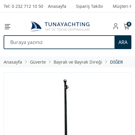
Tel: 0 232 712 10 50
Anasayfa
Sipariş Takibi
Müşteri Hi
0
ARA
Anasayfa
Güverte
Bayrak ve Bayrak Direği
DİĞER