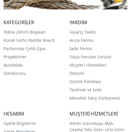
KATEGORİLER
YARDIM
Tekne Zehirli Boyaları
Sipariş Takibi
Kürek Sörfü Paddle Board
Arıza Formu
Paslanmaz Çelik Çıpa
İade Formu
Projektörler
Sıkça Sorulan Sorular
Buzdolabı
Müşteri Hizmetleri
Dondurucu
İletişim
Gizlilik Politikası
Teslimat ve İade
Mesafeli Satış Sözleşmesi
HESABIM
MÜŞTERİ HİZMETLERİ
Üyelik Bilgilerim
Adres /
Uzunkuyu Mah.
Çeşme Yolu Üzeri Urla İzmir
Adres Bilgilerim