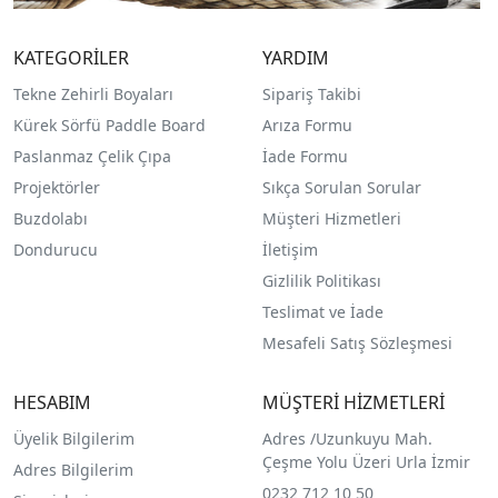
KATEGORİLER
YARDIM
Tekne Zehirli Boyaları
Sipariş Takibi
Kürek Sörfü Paddle Board
Arıza Formu
Paslanmaz Çelik Çıpa
İade Formu
Projektörler
Sıkça Sorulan Sorular
Buzdolabı
Müşteri Hizmetleri
Dondurucu
İletişim
Gizlilik Politikası
Teslimat ve İade
Mesafeli Satış Sözleşmesi
HESABIM
MÜŞTERİ HİZMETLERİ
Üyelik Bilgilerim
Adres /
Uzunkuyu Mah.
Çeşme Yolu Üzeri Urla İzmir
Adres Bilgilerim
0232 712 10 50