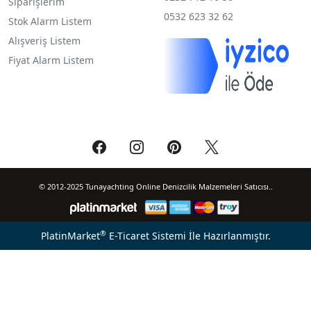
Siparişlerim
0532 623 32 62
Stok Alarm Listem
Alışveriş Listem
Fiyat Alarm Listem
© 2012-2025 Tunayachting Online Denizcilik Malzemeleri Satıcısı..
®
PlatinMarket
E-Ticaret Sistemi
İle Hazırlanmıştır.