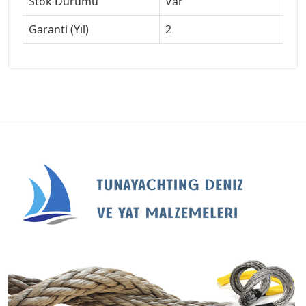
Stok Durumu
Var
Garanti (Yıl)
2