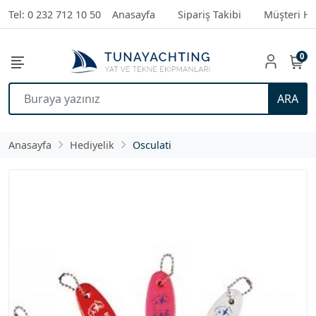
Tel: 0 232 712 10 50
Anasayfa
Sipariş Takibi
Müşteri Hi
0
ARA
Anasayfa
Hediyelik
Osculati