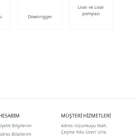
Livar ve Livar
pompası
ı
Downrigger
HESABIM
MÜŞTERİ HİZMETLERİ
Üyelik Bilgilerim
Adres /
Uzunkuyu Mah.
Çeşme Yolu Üzeri Urla
Adres Bilgilerim