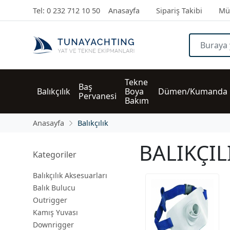
Tel: 0 232 712 10 50
Anasayfa
Sipariş Takibi
Müş
Tekne 
Baş 
Balıkçılık
Boya 
Dümen/Kumanda
Pervanesi
Bakım
Anasayfa
Balıkçılık
BALIKÇIL
Kategoriler
Balıkçılık Aksesuarları
Balık Bulucu
Outrigger
Kamış Yuvası
Downrigger