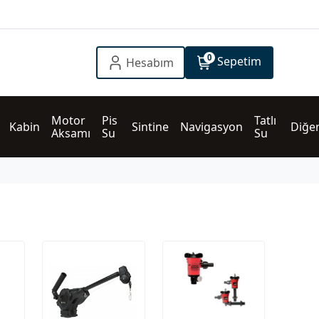
0
Sepetim
Hesabım
Motor 
Pis 
Tatlı 
Kabin
Sintine
Navigasyon
Diğe
Aksamı
Su
Su