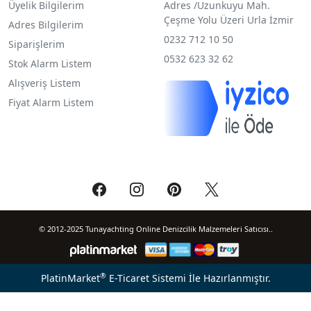
Üyelik Bilgilerim
Adres /
Uzunkuyu Mah.
Çeşme Yolu Üzeri Urla İzmir
Adres Bilgilerim
0232 712 10 50
Siparişlerim
0532 623 32 62
Stok Alarm Listem
Alışveriş Listem
Fiyat Alarm Listem
© 2012-2025 Tunayachting Online Denizcilik Malzemeleri Satıcısı..
®
PlatinMarket
E-Ticaret Sistemi
İle Hazırlanmıştır.