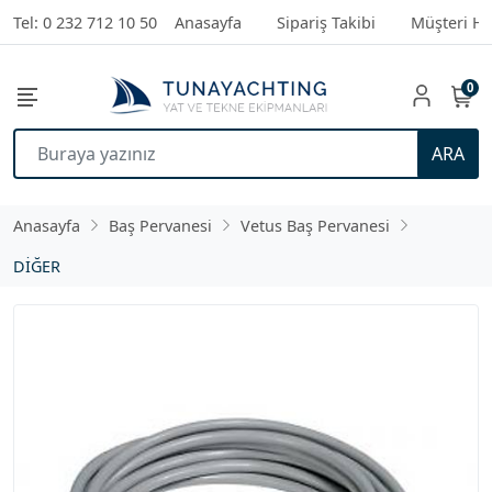
Tel: 0 232 712 10 50
Anasayfa
Sipariş Takibi
Müşteri Hi
0
ARA
Anasayfa
Baş Pervanesi
Vetus Baş Pervanesi
DİĞER