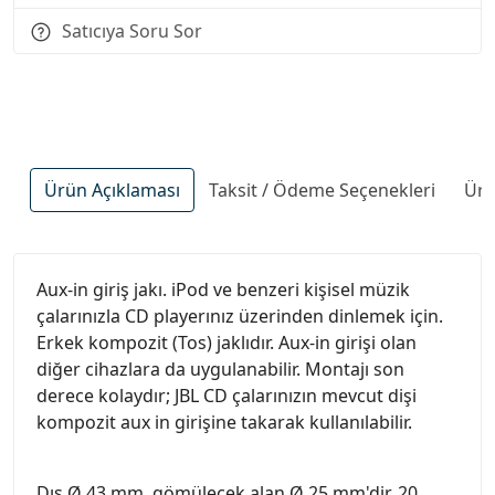
Satıcıya Soru Sor
Ürün Açıklaması
Taksit / Ödeme Seçenekleri
Ürü
Aux-in giriş jakı. iPod ve benzeri kişisel müzik
çalarınızla CD playerınız üzerinden dinlemek için.
Erkek kompozit (Tos) jaklıdır. Aux-in girişi olan
diğer cihazlara da uygulanabilir. Montajı son
derece kolaydır; JBL CD çalarınızın mevcut dişi
kompozit aux in girişine takarak kullanılabilir.
Dış Ø 43 mm, gömülecek alan Ø 25 mm'dir. 20