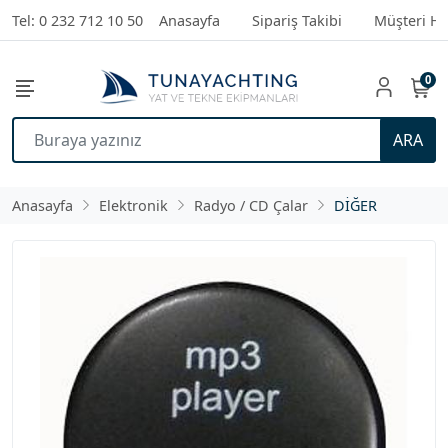
Tel: 0 232 712 10 50
Anasayfa
Sipariş Takibi
Müşteri Hi
0
ARA
Anasayfa
Elektronik
Radyo / CD Çalar
DİĞER