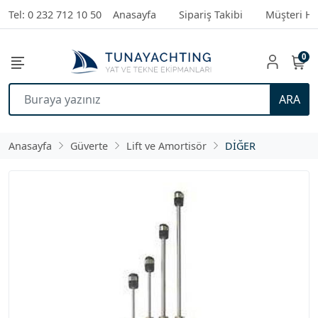
Tel: 0 232 712 10 50
Anasayfa
Sipariş Takibi
Müşteri Hi
0
ARA
Anasayfa
Güverte
Lift ve Amortisör
DİĞER