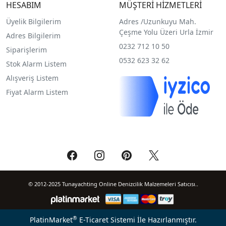
HESABIM
MÜŞTERİ HİZMETLERİ
Üyelik Bilgilerim
Adres /
Uzunkuyu Mah.
Çeşme Yolu Üzeri Urla İzmir
Adres Bilgilerim
0232 712 10 50
Siparişlerim
0532 623 32 62
Stok Alarm Listem
Alışveriş Listem
Fiyat Alarm Listem
© 2012-2025 Tunayachting Online Denizcilik Malzemeleri Satıcısı..
®
PlatinMarket
E-Ticaret Sistemi
İle Hazırlanmıştır.