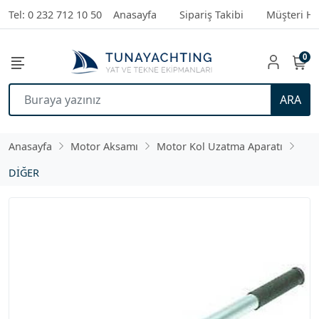
Tel: 0 232 712 10 50
Anasayfa
Sipariş Takibi
Müşteri Hi
0
ARA
Anasayfa
Motor Aksamı
Motor Kol Uzatma Aparatı
DİĞER