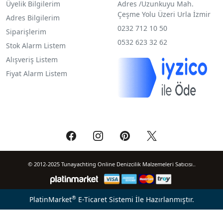
Üyelik Bilgilerim
Adres /
Uzunkuyu Mah.
Çeşme Yolu Üzeri Urla İzmir
Adres Bilgilerim
0232 712 10 50
Siparişlerim
0532 623 32 62
Stok Alarm Listem
Alışveriş Listem
Fiyat Alarm Listem
© 2012-2025 Tunayachting Online Denizcilik Malzemeleri Satıcısı..
®
PlatinMarket
E-Ticaret Sistemi
İle Hazırlanmıştır.