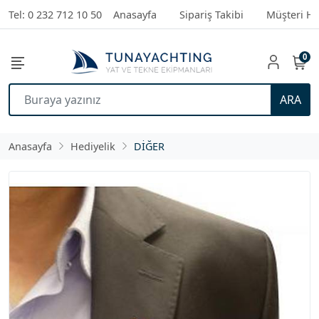
Tel: 0 232 712 10 50
Anasayfa
Sipariş Takibi
Müşteri Hi
0
ARA
Anasayfa
Hediyelik
DİĞER