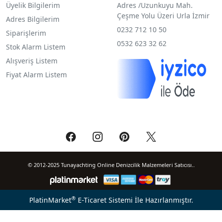
Üyelik Bilgilerim
Adres /
Uzunkuyu Mah.
Çeşme Yolu Üzeri Urla İzmir
Adres Bilgilerim
0232 712 10 50
Siparişlerim
0532 623 32 62
Stok Alarm Listem
Alışveriş Listem
Fiyat Alarm Listem
© 2012-2025 Tunayachting Online Denizcilik Malzemeleri Satıcısı..
®
PlatinMarket
E-Ticaret Sistemi
İle Hazırlanmıştır.