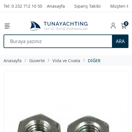
Tel: 0 232 712 10 50
Anasayfa
Sipariş Takibi
Müşteri Hi
0
ARA
Anasayfa
Güverte
Vida ve Cıvata
DİĞER