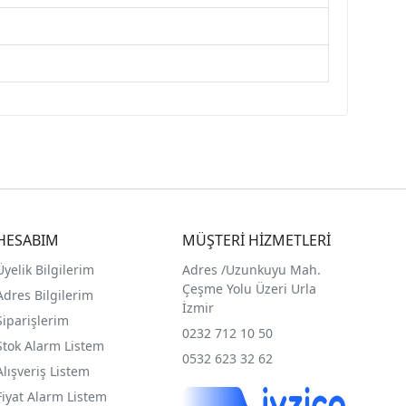
HESABIM
MÜŞTERİ HİZMETLERİ
Üyelik Bilgilerim
Adres /
Uzunkuyu Mah.
Çeşme Yolu Üzeri Urla
Adres Bilgilerim
İzmir
Siparişlerim
0232 712 10 50
Stok Alarm Listem
0532 623 32 62
Alışveriş Listem
Fiyat Alarm Listem