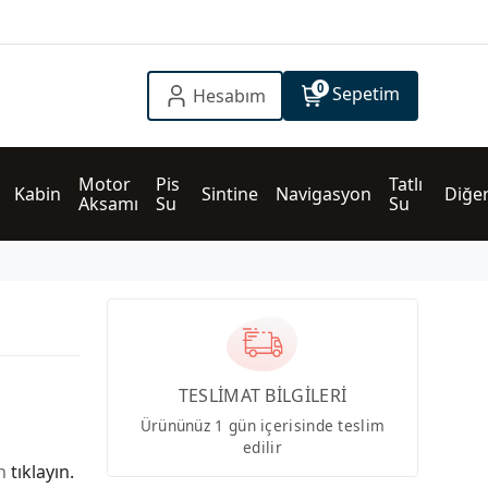
0
Sepetim
Hesabım
Motor 
Pis 
Tatlı 
Kabin
Sintine
Navigasyon
Diğe
Aksamı
Su
Su
TESLİMAT BİLGİLERİ
Ürününüz 1 gün içerisinde teslim
edilir
in
tıklayın.