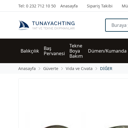
Tel: 0 232 712 10 50
Anasayfa
Sipariş Takibi
Müş
Tekne 
Baş 
Balıkçılık
Boya 
Dümen/Kumanda
Pervanesi
Bakım
Anasayfa
Güverte
Vida ve Cıvata
DİĞER