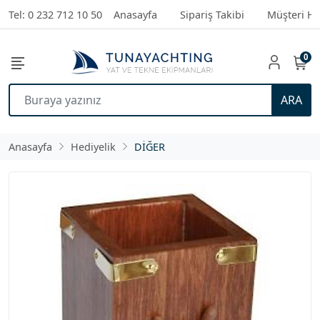
Tel: 0 232 712 10 50
Anasayfa
Sipariş Takibi
Müşteri Hi
0
ARA
Anasayfa
Hediyelik
DİĞER