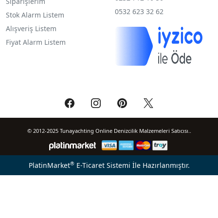
Siparişlerim
0532 623 32 62
Stok Alarm Listem
Alışveriş Listem
Fiyat Alarm Listem
© 2012-2025 Tunayachting Online Denizcilik Malzemeleri Satıcısı..
®
PlatinMarket
E-Ticaret Sistemi
İle Hazırlanmıştır.