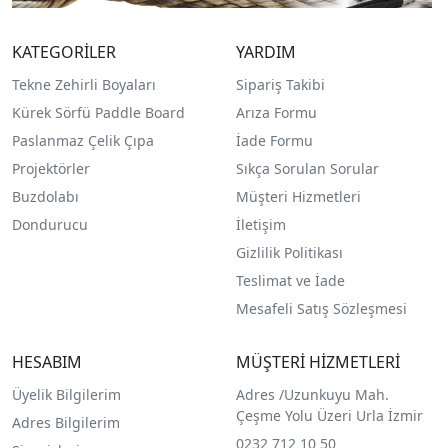
KATEGORİLER
YARDIM
Tekne Zehirli Boyaları
Sipariş Takibi
Kürek Sörfü Paddle Board
Arıza Formu
Paslanmaz Çelik Çıpa
İade Formu
Projektörler
Sıkça Sorulan Sorular
Buzdolabı
Müşteri Hizmetleri
Dondurucu
İletişim
Gizlilik Politikası
Teslimat ve İade
Mesafeli Satış Sözleşmesi
HESABIM
MÜŞTERİ HİZMETLERİ
Üyelik Bilgilerim
Adres /
Uzunkuyu Mah.
Çeşme Yolu Üzeri Urla İzmir
Adres Bilgilerim
0232 712 10 50