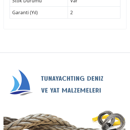
Stok Durumu
Var
Garanti (Yıl)
2