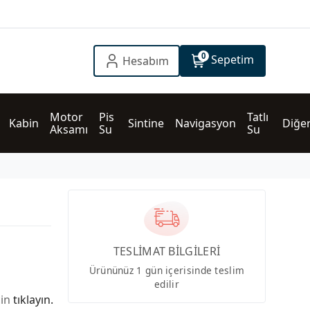
0
Sepetim
Hesabım
Motor 
Pis 
Tatlı 
Kabin
Sintine
Navigasyon
Diğe
Aksamı
Su
Su
TESLİMAT BİLGİLERİ
Ürününüz 1 gün içerisinde teslim
edilir
çin
tıklayın.