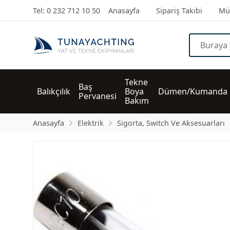
Tel: 0 232 712 10 50
Anasayfa
Sipariş Takibi
Müş
Tekne 
Baş 
Balıkçılık
Boya 
Dümen/Kumanda
Pervanesi
Bakım
Anasayfa
Elektrik
Sigorta, Switch Ve Aksesuarları