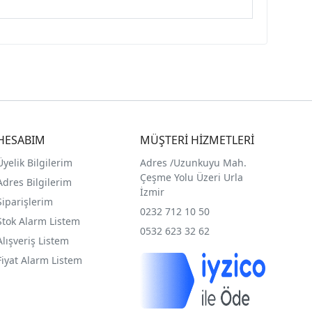
HESABIM
MÜŞTERİ HİZMETLERİ
Üyelik Bilgilerim
Adres /
Uzunkuyu Mah.
Çeşme Yolu Üzeri Urla
Adres Bilgilerim
İzmir
Siparişlerim
0232 712 10 50
Stok Alarm Listem
0532 623 32 62
Alışveriş Listem
Fiyat Alarm Listem