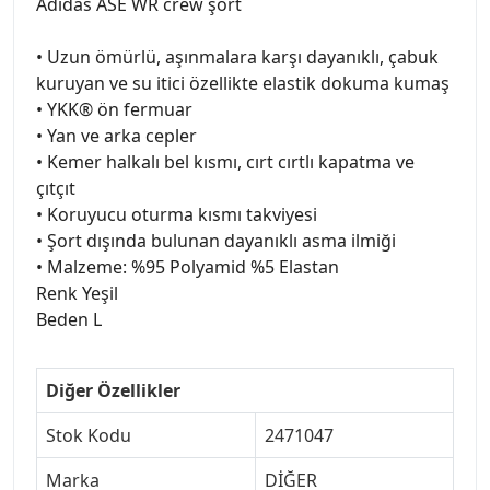
Adidas ASE WR crew şort
• Uzun ömürlü, aşınmalara karşı dayanıklı, çabuk
kuruyan ve su itici özellikte elastik dokuma kumaş
• YKK® ön fermuar
• Yan ve arka cepler
• Kemer halkalı bel kısmı, cırt cırtlı kapatma ve
çıtçıt
• Koruyucu oturma kısmı takviyesi
• Şort dışında bulunan dayanıklı asma ilmiği
• Malzeme: %95 Polyamid %5 Elastan
Renk Yeşil
Beden L
Diğer Özellikler
Stok Kodu
2471047
Marka
DİĞER