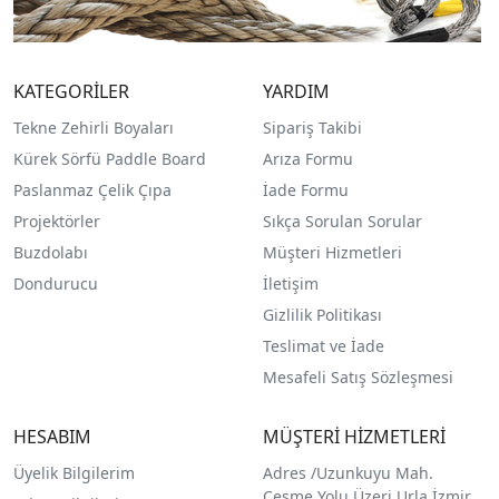
KATEGORİLER
YARDIM
Tekne Zehirli Boyaları
Sipariş Takibi
Kürek Sörfü Paddle Board
Arıza Formu
Paslanmaz Çelik Çıpa
İade Formu
Projektörler
Sıkça Sorulan Sorular
Buzdolabı
Müşteri Hizmetleri
Dondurucu
İletişim
Gizlilik Politikası
Teslimat ve İade
Mesafeli Satış Sözleşmesi
HESABIM
MÜŞTERİ HİZMETLERİ
Üyelik Bilgilerim
Adres /
Uzunkuyu Mah.
Çeşme Yolu Üzeri Urla İzmir