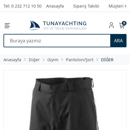
Tel: 0 232 712 10 50
Anasayfa
Sipariş Takibi
Müşteri Hi
0
ARA
Anasayfa
Diğer
Giyim
Pantolon/Şort
DİĞER