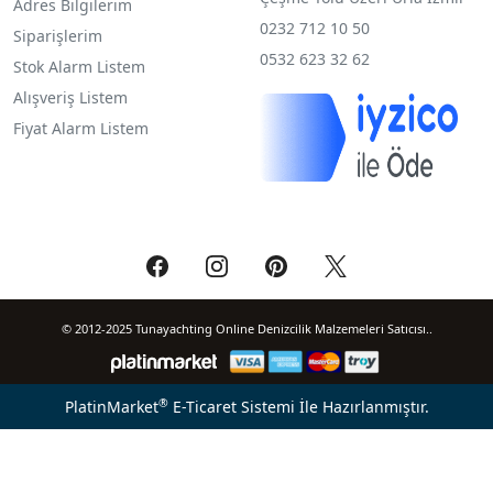
Adres Bilgilerim
0232 712 10 50
Siparişlerim
0532 623 32 62
Stok Alarm Listem
Alışveriş Listem
Fiyat Alarm Listem
© 2012-2025 Tunayachting Online Denizcilik Malzemeleri Satıcısı..
®
PlatinMarket
E-Ticaret Sistemi
İle Hazırlanmıştır.