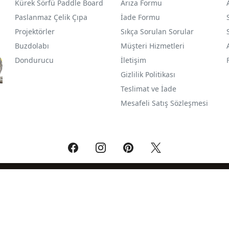
Kürek Sörfü Paddle Board
Arıza Formu
Paslanmaz Çelik Çıpa
İade Formu
Projektörler
Sıkça Sorulan Sorular
Buzdolabı
Müşteri Hizmetleri
Dondurucu
İletişim
Gizlilik Politikası
Teslimat ve İade
Mesafeli Satış Sözleşmesi
®
PlatinMarket
E-Ticaret Sistemi
İle Hazırlanmıştır.