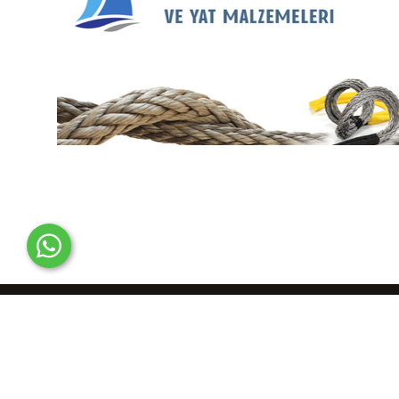
© 2012-2025 Tunayachting Online Denizcilik Malzemeleri Satıcısı..