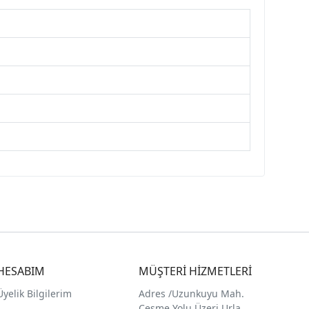
HESABIM
MÜŞTERİ HİZMETLERİ
Üyelik Bilgilerim
Adres /
Uzunkuyu Mah.
Çeşme Yolu Üzeri Urla