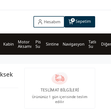
0
Sepetim
Hesabım
Motor 
Pis 
Tatlı 
Kabin
Sintine
Navigasyon
Diğe
Aksamı
Su
Su
üksek
TESLİMAT BİLGİLERİ
Ürününüz 1 gün içerisinde teslim
edilir