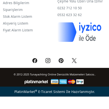
Çeşme Yolu Üzeri Urla İzmir
Adres Bilgilerim
0232 712 10 50
Siparişlerim
0532 623 32 62
Stok Alarm Listem
Alışveriş Listem
Fiyat Alarm Listem
© 2012-2025 Tunayachting Online Denizcilik Malzemeleri Satıcısı..
®
PlatinMarket
E-Ticaret Sistemi
İle Hazırlanmıştır.