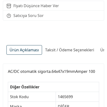
Fiyatı Düşünce Haber Ver
Satıcıya Soru Sor
Ürün Açıklaması
Taksit / Ödeme Seçenekleri
Ürü
AC/DC otomatik sigorta.64x47x19mmAmper 100
Diğer Özellikler
Stok Kodu
1465699
Marka
DİĞER