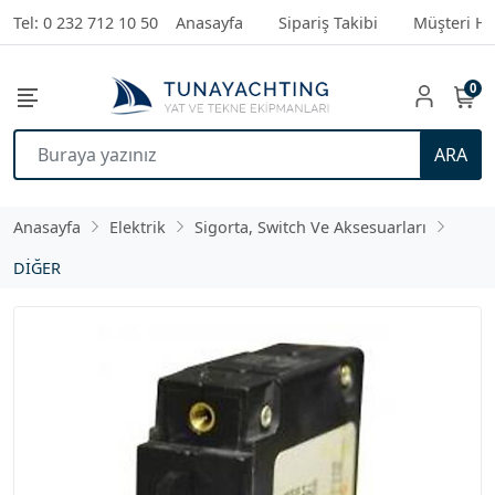
Tel: 0 232 712 10 50
Anasayfa
Sipariş Takibi
Müşteri Hi
0
ARA
Anasayfa
Elektrik
Sigorta, Switch Ve Aksesuarları
DİĞER