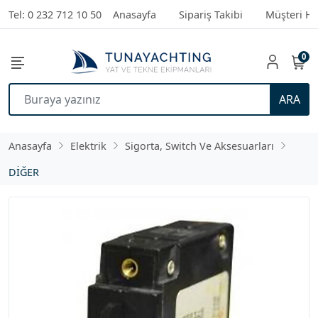
Tel: 0 232 712 10 50
Anasayfa
Sipariş Takibi
Müşteri Hi
0
ARA
Anasayfa
Elektrik
Sigorta, Switch Ve Aksesuarları
DİĞER