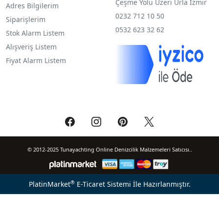
Çeşme Yolu Üzeri Urla İzmir
Adres Bilgilerim
0232 712 10 50
Siparişlerim
0532 623 32 62
Stok Alarm Listem
Alışveriş Listem
Fiyat Alarm Listem
© 2012-2025 Tunayachting Online Denizcilik Malzemeleri Satıcısı..
®
PlatinMarket
E-Ticaret Sistemi
İle Hazırlanmıştır.