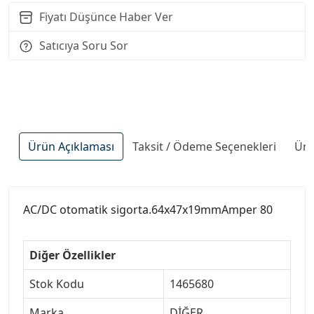
Fiyatı Düşünce Haber Ver
Satıcıya Soru Sor
Ürün Açıklaması
Taksit / Ödeme Seçenekleri
Ürü
AC/DC otomatik sigorta.64x47x19mmAmper 80
Diğer Özellikler
Stok Kodu
1465680
Marka
DİĞER