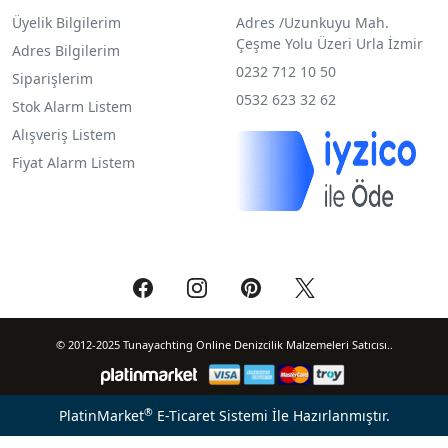
Üyelik Bilgilerim
Adres /
Uzunkuyu Mah.
Çeşme Yolu Üzeri Urla İzmir
Adres Bilgilerim
0232 712 10 50
Siparişlerim
0532 623 32 62
Stok Alarm Listem
Alışveriş Listem
Fiyat Alarm Listem
© 2012-2025 Tunayachting Online Denizcilik Malzemeleri Satıcısı..
®
PlatinMarket
E-Ticaret Sistemi
İle Hazırlanmıştır.