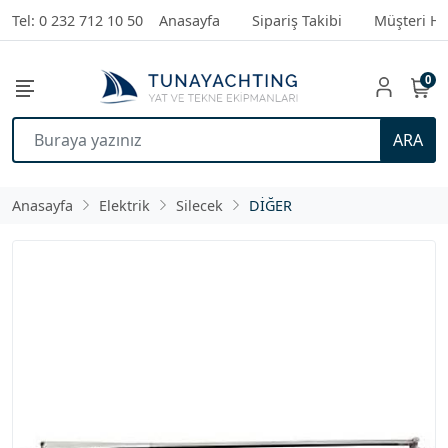
Tel: 0 232 712 10 50
Anasayfa
Sipariş Takibi
Müşteri Hi
0
ARA
Anasayfa
Elektrik
Silecek
DİĞER