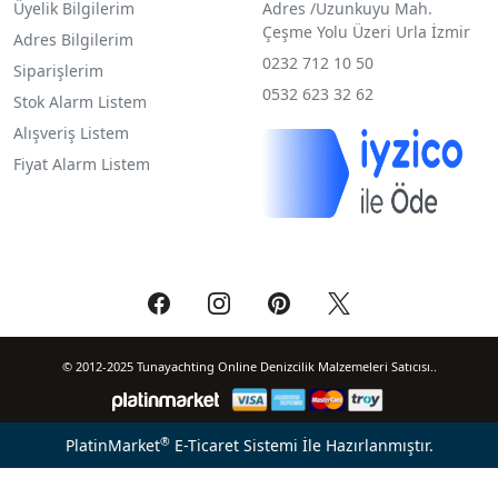
Üyelik Bilgilerim
Adres /
Uzunkuyu Mah.
Çeşme Yolu Üzeri Urla İzmir
Adres Bilgilerim
0232 712 10 50
Siparişlerim
0532 623 32 62
Stok Alarm Listem
Alışveriş Listem
Fiyat Alarm Listem
© 2012-2025 Tunayachting Online Denizcilik Malzemeleri Satıcısı..
®
PlatinMarket
E-Ticaret Sistemi
İle Hazırlanmıştır.