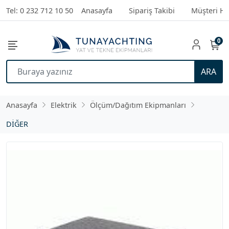
Tel: 0 232 712 10 50
Anasayfa
Sipariş Takibi
Müşteri Hi
0
ARA
Anasayfa
Elektrik
Ölçüm/Dağıtım Ekipmanları
DİĞER